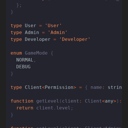
}
;
}
type
User
=
'User'
type
Admin
=
'Admin'
type
Developer
=
'Developer'
enum
 GameMode 
{
NORMAL
,
DEBUG
}
type
Client
<
Permission
>
=
{
 name
:
string
,
function
getLevel
(
client
:
 Client
<
any
>
)
:
n
return
 client
.
level
;
}