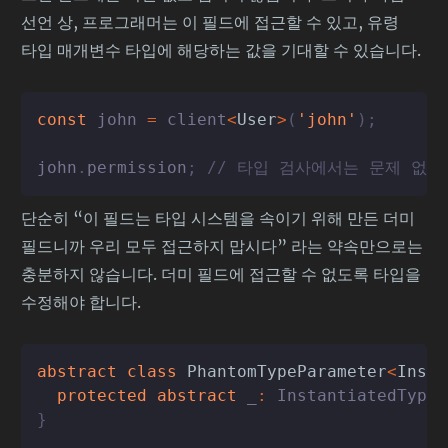
선언 상, 프로그래머는 이 필드에 접근할 수 있고, 유령
타입 매개변수 타입에 해당하는 값을 기대할 수 있습니다.
const
 john 
=
client
<
User
>
(
'john'
)
;
john
.
permission
;
// 타입 검사에서는 문제 없는
단순히 “이 필드는 타입 시스템을 속이기 위해 만든 더미
필드니까 우리 모두 접근하지 맙시다” 라는 약속만으로는
충분하지 않습니다. 더미 필드에 접근할 수 없도록 타입을
수정해야 합니다.
abstract
class
PhantomTypeParameter
<
Insta
protected
abstract
 _
:
 InstantiatedType
;
}