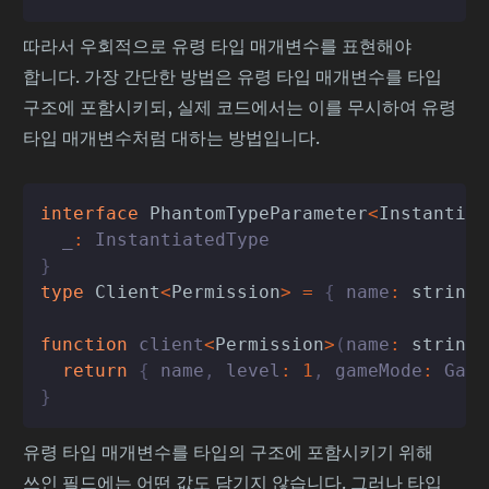
따라서 우회적으로 유령 타입 매개변수를 표현해야
합니다. 가장 간단한 방법은 유령 타입 매개변수를 타입
구조에 포함시키되, 실제 코드에서는 이를 무시하여 유령
타입 매개변수처럼 대하는 방법입니다.
interface
PhantomTypeParameter
<
Instantiat
  _
:
}
type
Client
<
Permission
>
=
{
 name
:
string
,
function
client
<
Permission
>
(
name
:
string
)
return
{
 name
,
 level
:
1
,
 gameMode
:
 Game
}
유령 타입 매개변수를 타입의 구조에 포함시키기 위해
쓰인 필드에는 어떤 값도 담기지 않습니다. 그러나 타입