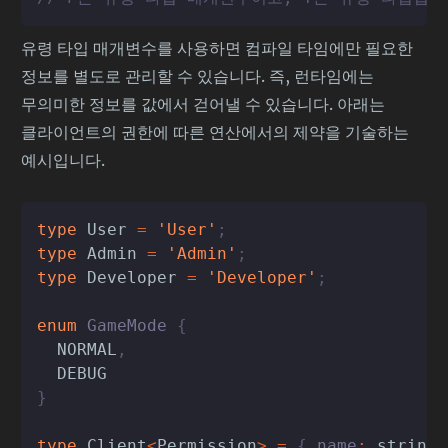
유령 타입 매개변수를 사용하면 컴파일 타임에만 필요한
정보를 별도로 관리할 수 있습니다. 즉, 런타임에는
무의미한 정보를 값에서 걷어낼 수 있습니다. 아래는
클라이언트의 권한에 따른 연산에서의 제약을 기술하는
예시입니다.
type
User
=
'User'
;
type
Admin
=
'Admin'
;
type
Developer
=
'Developer'
;
enum
 GameMode 
{
NORMAL
,
DEBUG
}
type
Client
<
Permission
>
=
{
 name
:
string
,