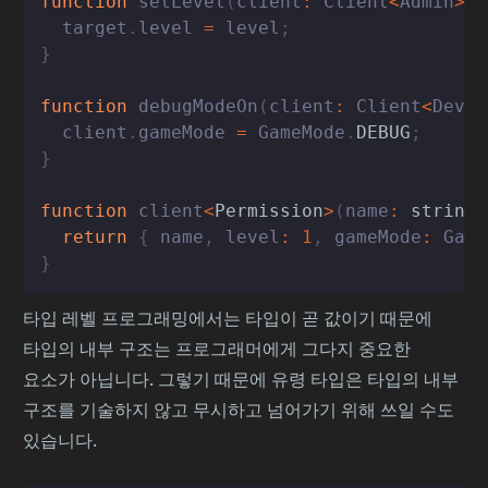
function
setLevel
(
client
:
 Client
<
Admin
>
|
  target
.
level 
=
 level
;
}
function
debugModeOn
(
client
:
 Client
<
Devel
  client
.
gameMode 
=
 GameMode
.
DEBUG
;
}
function
client
<
Permission
>
(
name
:
string
)
return
{
 name
,
 level
:
1
,
 gameMode
:
 Game
}
타입 레벨 프로그래밍에서는 타입이 곧 값이기 때문에
타입의 내부 구조는 프로그래머에게 그다지 중요한
요소가 아닙니다. 그렇기 때문에 유령 타입은 타입의 내부
구조를 기술하지 않고 무시하고 넘어가기 위해 쓰일 수도
있습니다.