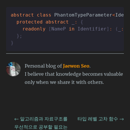
abstract
class
PhantomTypeParameter
<
Ident
protected
abstract
 _
:
{
readonly
[
NameP 
in
 Identifier
]
:
(
_
:
 I
}
;
}
Personal blog of
Jaewon Seo
.
I believe that knowledge becomes valuable
only when we share it with others.
← 알고리즘과 자료구조를
타입 레벨 고차 함수 →
우선적으로 공부할 필요는