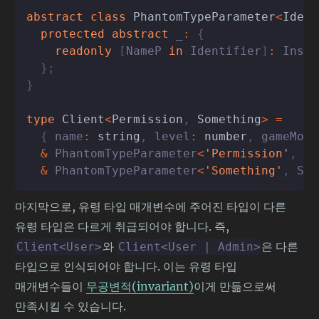
abstract
class
PhantomTypeParameter
<
Ident
protected
abstract
 _
:
{
readonly
[
NameP 
in
 Identifier
]
:
 Insta
}
;
}
type
Client
<
Permission
,
 Something
>
=
{
 name
:
string
,
 level
:
number
,
 gameMode
&
 PhantomTypeParameter
<
'Permission'
,
 Pe
&
 PhantomTypeParameter
<
'Something'
,
 Som
마지막으로, 유령 타입 매개변수에 주어진 타입이 다른
유령 타입은 다르게 취급되어야 합니다. 즉,
와
은 다른
Client<User>
Client<User | Admin>
타입으로 인식되어야 합니다. 이는 유령 타입
매개변수들이
무공변적(invariant)
이게 만듦으로써
만족시킬 수 있습니다.