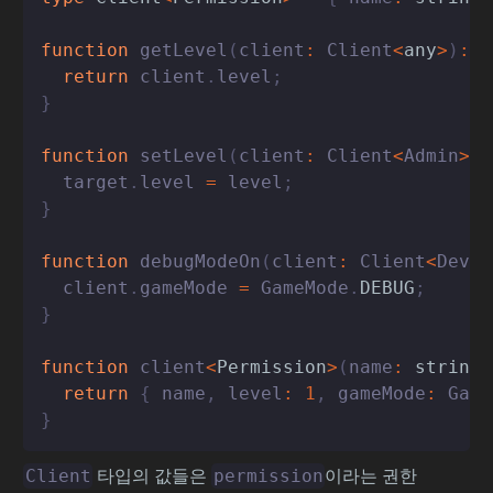
function
getLevel
(
client
:
 Client
<
any
>
)
:
n
return
 client
.
level
;
}
function
setLevel
(
client
:
 Client
<
Admin
>
|
  target
.
level 
=
 level
;
}
function
debugModeOn
(
client
:
 Client
<
Devel
  client
.
gameMode 
=
 GameMode
.
DEBUG
;
}
function
client
<
Permission
>
(
name
:
string
,
return
{
 name
,
 level
:
1
,
 gameMode
:
 Game
}
타입의 값들은
이라는 권한
Client
permission